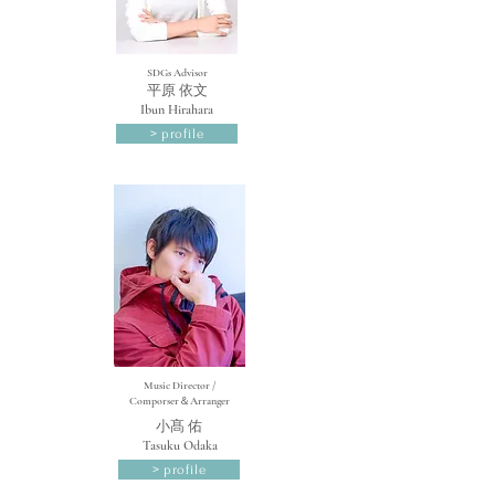
SDGs Advisor
​平原 依文
Ibun Hirahara
> profile
Music Director /
Comporser＆Arranger
​小髙 佑
Tasuku Odaka
> profile