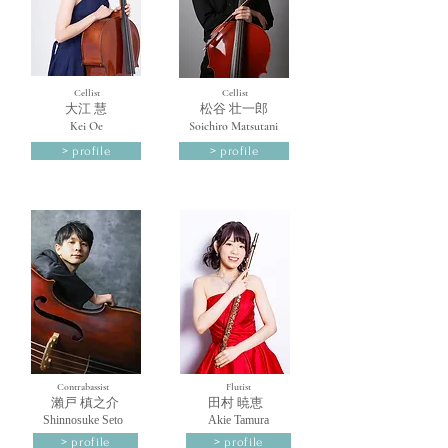
Cellist
Cellist
​大江 慧​
​松谷 壮一郎
Kei Oe
Soichiro Matsutani
> profile
> profile
Contrabassist
Flutist
​瀨戸 槙之介
​田村 暁恵
Shinnosuke Seto
Akie Tamura
> profile
> profile