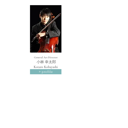
​General Art Director
​小林 幸太郎
Kotaro Kobayashi
> profile
サポーター
Suppo
r
te
rs