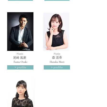
Pianist
Pianist
​森 遥香
​尾崎 風磨
Fuma Ozaki
Haruka Mori
> profile
> profile