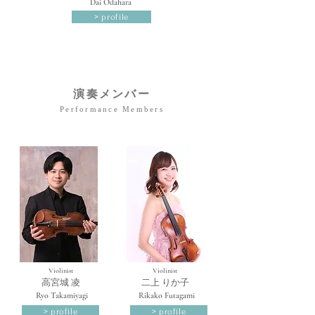
Dai Odahara
> profile
演奏メンバー
Performance Members
Violinist
Violinist
​高宮城 凌
​二上 りか子​
Ryo Takamiyagi
Rikako Futagami
> profile
> profile