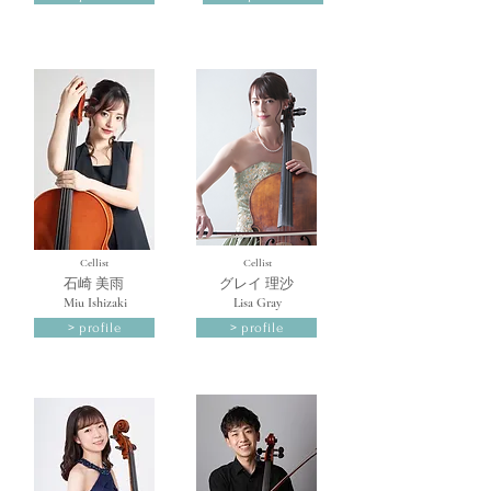
Cellist
Cellist
​石崎 美雨
​グレイ 理沙
Miu Ishizaki
Lisa Gray
> profile
> profile