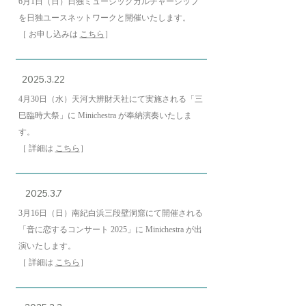
6月1日（日）日独ミュージックカルチャーシップ
を日独ユースネットワークと開催いたします。
［ お申し込みは
こちら
］
2025.3.22
4月30日（水）天河大辨財天社にて実施される「
三
巳臨時大祭」
に Minichestra が奉納演奏いたしま
す。
［ 詳細は
こちら
］
2025.3.7
3月16日（日）南紀白浜三段壁洞窟にて開催される
「音に恋するコンサート
2025」に Minichestra が出
演いたします。
［ 詳細は
こちら
］