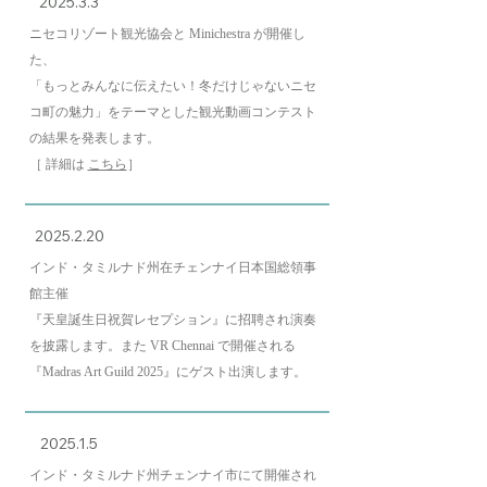
2025.3.3
ニセコリゾート観光協会と Minichestra が開催し
た、
「もっとみんなに伝えたい！冬だけじゃないニセ
コ町の魅力」をテーマとした観光動画コンテスト
の結果を発表します。
［ 詳細は
こちら
］
2025.2.20
インド・タミルナド州
在チェンナイ日本国総領事
館主催
『天皇誕生日祝賀レセプション』に招聘され演奏
を披露します。また VR Chennai で開催される
『Madras Art Guild 2025』にゲスト出演します。
2025.1.5
インド・タミルナド州チェンナイ市にて開催され