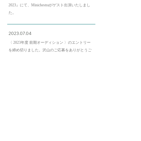
2023』にて、Minichestraがゲスト出演いたしまし
た。
2023.07.04
〈 2023年度 前期オーディション 〉のエントリー
を締め切りました。沢山のご応募をありがとうご
ざいました。
2023.05.20
ドイツ・デュッセルドルフで開催された『Japan
Tag Düsseldorf / NRW（日本デー）』にて、
Minichestra がゲスト出演いたしました。
［
Report
］
2023.05.11
『オーディション・採用に関するよくあるご質問