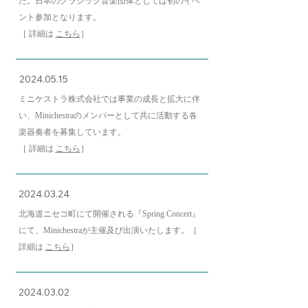
た。日本のクラシック音楽団体としては初のイベ
ント参加となります。
［ 詳細は
こちら
］
2024.05.15
ミニケストラ株式会社では事業の成長と拡大に伴
い、Minichestraのメンバーとして共に活動する各
楽器奏者を募集しています。
［ 詳細は
こちら
］
2024.03.24
北海道ニセコ町にて開催される『Spring Concert』
にて、Minichestraが主催及び出演いたします。［
詳細は
こちら
］
2024.03.02