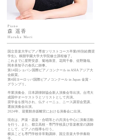
Piano
​森 遥香
Haruka Mori
国立音楽大学ピアノ専攻ソリストコース卒業(特別給費奨
学生)。桐朋学園大学大学院修士課程修了。
これまでに星野安彦、菊地珠里、花岡千春、佐野隆哉、
岡本美智子の各氏に師事。
第14回ショパン国際ピアノコンクール in ASIA アジア大
会銀賞。
第4回ヨーロッパ国際ピアノコンクール in Japan 金賞・
グランプリ。
卒業演奏会、日本調律師協会新人演奏会等出演。台湾大
成国中オーケストラとソリストとして共演。
奨学金を授与され、仏ティーニュ、ニース講習会受講、
選抜演奏会出演。
2024年、迎賓館赤坂離宮における演奏会に出演。
現在は、声楽・器楽・合唱等との共演を中心に演奏活動
を行う。また、都立高校・専門学校及び音楽教室の講師
として、ピアノの指導を行う。
横浜こども専門学校非常勤講師、国立音楽大学伴奏助
手。