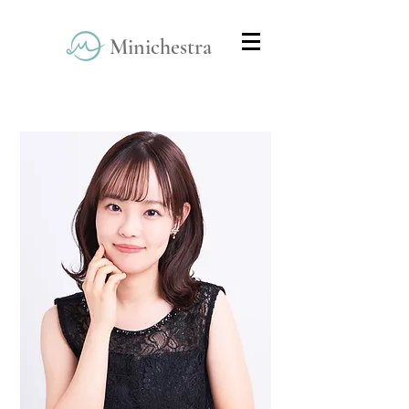
Minichestra
Home
>
Team Members
> Haruka Mori