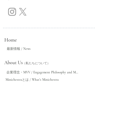
Home
最新情報 / News
About Us
（私たちについて）
企業理念・MVV / Engagement Philosophy and MVV
Minichestraとは / What's Minichestra
これまでの主な活動 / Past Activity References
チームメンバー / Team Members
会社概要 / Company Profile
Our Effort
（​私たち
の取り
組み）
コンサート・ライブ / Concert and Live
文化・国際交流 / Culture and International Pertnership