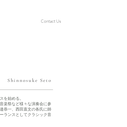
Contact Us
Shinnosuke Seto
バスを始める。
音楽祭など様々な演奏会に参
邉恭一、西田直文の各氏に師
ーランスとしてクラシック音