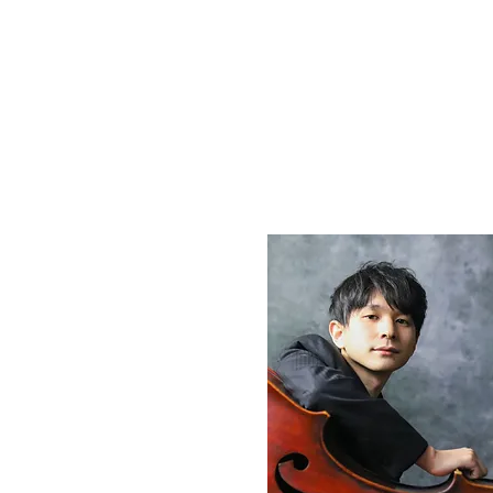
Home
>
Team Members
> Shinnosuke S