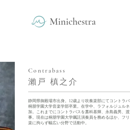
Minichestra
eto
Contrabass
​瀨戸 槙之介
静岡県御殿場市出身。12歳より吹奏楽部にてコントラ
桐朋学園大学音楽学部卒業。在学中、ラフォルジュルネ
加。これまでにコントラバスを藁科基輝、永島義男、渡
事。現在は桐朋学園大学嘱託演奏員を務めるほか、フリ
楽に拘らず幅広い分野で活動中。